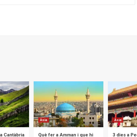
Àsia
Àsia
a Cantàbria
Què fer a Amman i que hi
3 dies a Pe