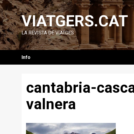
Skip
to
VIATGERS.CAT
content
LA REVISTA DE VIATGES
Info
cantabria-casc
valnera