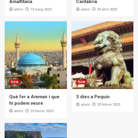
Amalfitana
Cantàbria
admin
admin
13 maig 2023
29 abril 2023
Àsia
Àsia
Què fer a Amman i que
3 dies a Pequín
hi podem veure
admin
23 febrer 2023
admin
23 febrer 2023