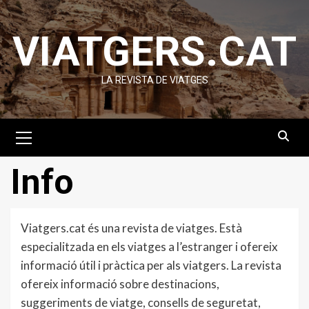
Skip
to
VIATGERS.CAT
content
LA REVISTA DE VIATGES
Primary
Menu
Info
Viatgers.cat és una revista de viatges. Està
especialitzada en els viatges a l’estranger i ofereix
informació útil i pràctica per als viatgers. La revista
ofereix informació sobre destinacions,
suggeriments de viatge, consells de seguretat,